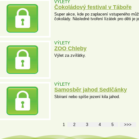
VÝLETY
Čokoládový festival v Táboře
Super akce, kde po zaplacení vstupeného můž
čokolády. Následné tvoření lízátek pro děti je
VÝLETY
ZOO Chleby
Výlet za zvířátky.
VÝLETY
Samosběr jahod Sedlčánky
Sbíraní nebo spíše jezení kila jahod.
1
2
3
4
5
>>>