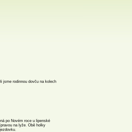
li jsme rodinnou dovču na kolech
lená po Novém roce u lipenské
ípravou na lyže. Obě holky
jezdovku.