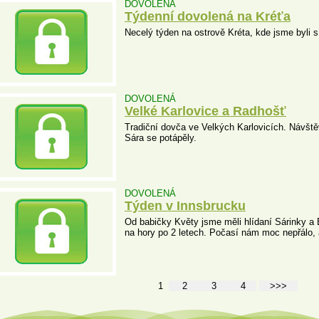
DOVOLENÁ
Týdenní dovolená na Kréťa
Necelý týden na ostrově Kréta, kde jsme byli 
DOVOLENÁ
Velké Karlovice a Radhošť
Tradiční dovča ve Velkých Karlovicích. Návš
Sára se potápěly.
DOVOLENÁ
Týden v Innsbrucku
Od babičky Květy jsme měli hlídaní Sárinky a 
na hory po 2 letech. Počasí nám moc nepřálo, 
1
2
3
4
>>>