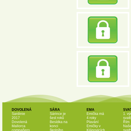
DOVOLENÁ
SÁRA
EMA
SVA
Sardinie
Sárince je
Emička má
1. vý
2017
šest roků
4 roky
svat
Dovolená
Besídka na
Plavání
Řím
Mallorca
konci
Emičky v
Naš
compañero
školního
Klánovicích
svat