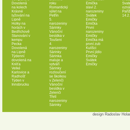
Dovolená
roku
Emička
Svat
na kolech
Romantický
slaví 2.
ozná
Krásné
výlet na
narozeniny
Paří
lyžování na
Petřín
Svátek
14.2
Lipně
5.
Emičky
Holky na
narozeniny
Emička
horách v
Sárinky
První
Bedřichově
Vánoční
narozeniny
Stanování v
besídka v
Emičky
kempu
Toušeni
Emička má
Pecka
4.
první zub
Dovolená
narozeniny
Kulíšci
na Lipně
Sárinky
První jídlo
Týdenní
Sárinka
Emičky
dovolená na
maluje a
Svátek
Kréťa
vytváří
Emičky
Velké
Sárinky
Karlovice a
rozloučení
Radhošť
se školkou
Týden v
v Zelenči
Innsbrucku
Vánoční
besídka v
Zelenči
Třetí
narozeniny
Sárinky
design Radoslav Hola